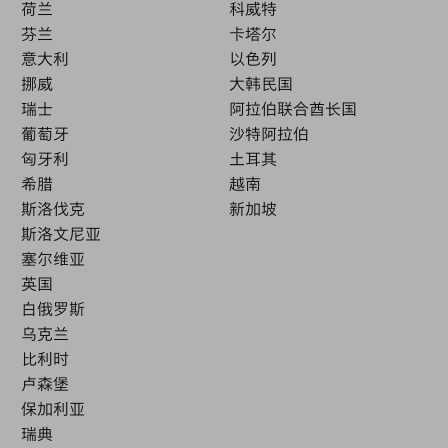
荷兰
科威特
芬兰
卡塔尔
意大利
以色列
挪威
大韩民国
瑞士
阿拉伯联合酋长国
葡萄牙
沙特阿拉伯
匈牙利
土耳其
希腊
越南
斯洛伐克
新加坡
斯洛文尼亚
塞尔维亚
英国
白俄罗斯
乌克兰
比利时
卢森堡
保加利亚
瑞典