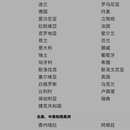
波兰
罗马尼亚
德国
丹麦
爱沙尼亚
立陶宛
拉脫維亞
法国
克罗地亚
爱尔兰
荷兰
芬兰
意大利
挪威
瑞士
葡萄牙
匈牙利
希腊
斯洛伐克
斯洛文尼亚
塞尔维亚
英国
白俄罗斯
乌克兰
比利时
卢森堡
保加利亚
瑞典
捷克共和国
北美、中美和南美洲
委内瑞拉
阿根廷