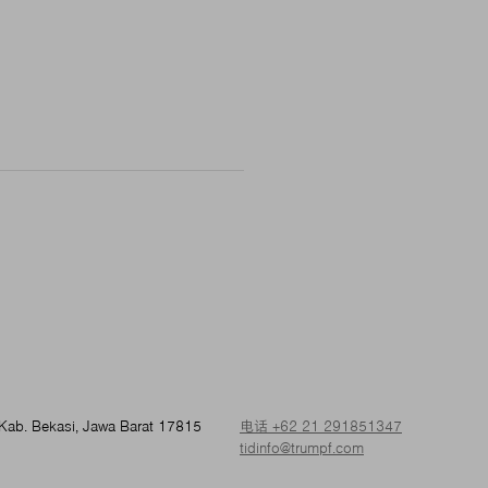
, Kab. Bekasi, Jawa Barat 17815
电话 +62 21 291851347
tidinfo@trumpf.com