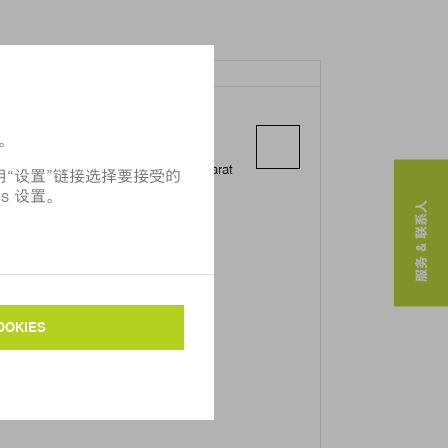
PT. TRUMPF INDONESIA
l. Daru II, Blok G5-30A
Kawasan Industri Delta Silicon 5 Kec.
Cikarang Pusat, Kab. Bekasi, Jawa Barat
17815
服务 & 联系人