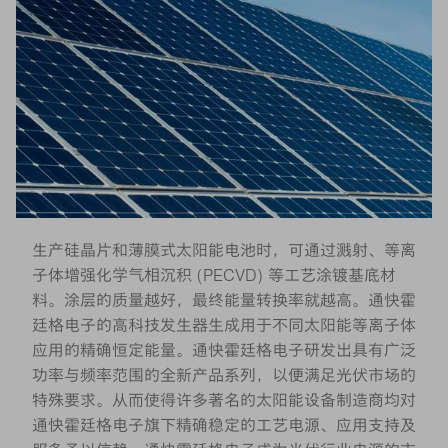
生产硅晶片和薄膜式太阳能电池时，可通过溅射、等离
子体增强化学气相沉积 (PECVD) 等工艺涂镀基底材
料。涂层的质量越好，最终能量转换率就越高。通快霍
廷格电子的高科技发生器生成用于不同太阳能等离子体
应用的精确恒定能量。通快霍廷格电子研发出具有广泛
功率与频率范围的全新产品系列，以便满足光伏市场的
特殊要求。从而使得许多著名的太阳能设备制造商均对
通快霍廷格电子旗下精确稳定的工艺电源、应用支持及