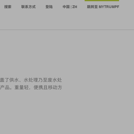
搜索
联系方式
登陆
中国 | ZH
跳转至 MYTRUMPF
领域覆盖了供水、水处理乃至废水处
产品。重量轻，便携且移动方