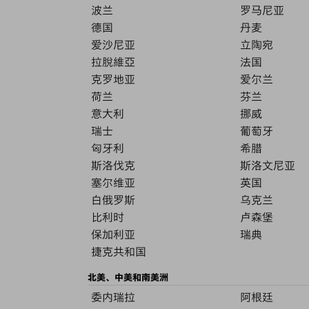
波兰
罗马尼亚
德国
丹麦
爱沙尼亚
立陶宛
拉脫維亞
法国
克罗地亚
爱尔兰
荷兰
芬兰
意大利
挪威
瑞士
葡萄牙
匈牙利
希腊
斯洛伐克
斯洛文尼亚
塞尔维亚
英国
白俄罗斯
乌克兰
比利时
卢森堡
保加利亚
瑞典
捷克共和国
北美、中美和南美洲
委内瑞拉
阿根廷