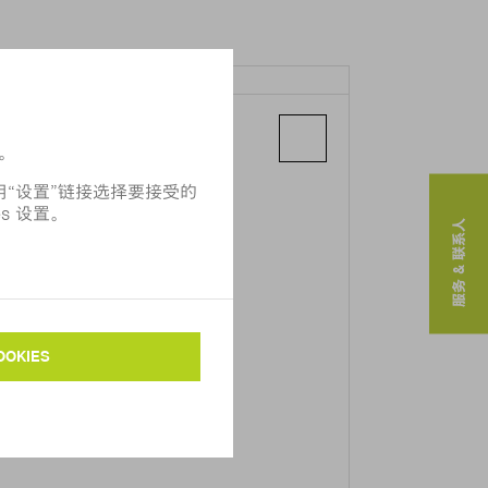
TRUMPF NEDERLAND B.V.
John Maynard Keynesstraat 301
7559 SV Hengelo
服务 & 联系人