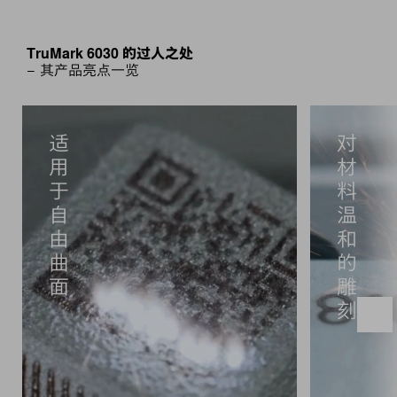
TruMark 6030 的过人之处
– 其产品亮点一览
适
对
用
材
于
料
自
温
由
和
曲
的
面
雕
刻