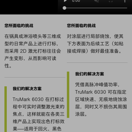
在锅具或淋浴喷头等三维成
对涂层进行局部烧蚀，使其
型的日常产品上进行打标，
下方表面为后续工艺（如粘
而采用 2D 激光打标往往会
接或焊接）做好最佳准备。
产生变形，从而影响可读
性。
凭借高脉冲峰值功率，
TruMark 6030 可在指定
TruMark 6030 在打标过
区域快速、无痕地烧蚀涂
程中可实时调整激光束的
层，同时又不损伤其周围
焦点，这样就能在各类三
涂层。
维产品上实现出色打标效
果——适用于回火、黑色