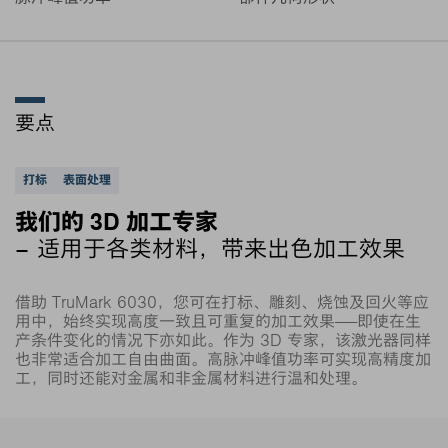
要点
支持的应用
打标
表面处理
我们的 3D 加工专家
– 适用于各类材料，带来出色加工效果
借助 TruMark 6030，您可在打标、雕刻、烧蚀及回火等应
用中，始终实现高度一致且可重复的加工效果——即使在生
产条件变化的情况下亦如此。作为 3D 专家，该激光器同样
也非常适合加工自由曲面。高脉冲峰值功率可实现高精度加
工，同时还能对金属和非金属材料进行温和处理。