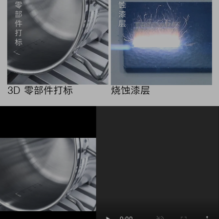
零
蚀
部
漆
件
层
打
标
3D 零部件打标
烧蚀漆层