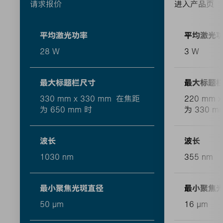
请求报价
进入产品页
平均激光功率
平均激光
28 W
3 W
最大标题栏尺寸
最大标题
330 mm x 330 mm 在焦距
220 mm 
为 650 mm 时
为 330 m
波长
波长
1030 nm
355 nm
最小聚焦光斑直径
最小聚焦
50 μm
16 μm