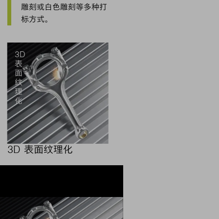
雕刻或白色雕刻等多种打
标方式。
3D
表
面
纹
理
化
3D 表面纹理化