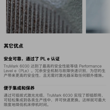
其它优点
在产品形状设计上不受限制：即
得益于 4
安全可靠，通过了 PL e 认证
使是形状高度复杂的表面，
率，即使热
TruMark 6030 达到了最高的安全性能等级 Performance
TruMark 6030 也能够对其进行
6030
Level e（PLe）。冗余安全机制与故障快速识别，为您的生
精确打标与加工。
实现对精
产带来更高的安全性，且无需对激光器采取任何额外措施。
便于集成和保养
通过可插拔式激光光缆，TruMark 6030 实现了即插即用，
可轻松集成到各类生产线中，并可快速更换。这样就可最大
限度地降低机床停机时间。