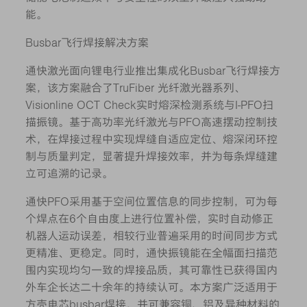
能。
Busbar飞行焊接解决方案
通快激光面向锂电行业推出集成化Busbar飞行焊接方
案，该方案融合了TruFiber 光纤激光器系列、
Visionline OCT Check实时熔深检测系统与I-PFO扫
描振镜。基于高功率光纤激光与PFO高速摆动控制技
术，在焊接过程中实现焊缝自适应定位、熔深闭环控
制与质量判定，显著提升焊接效率，并为每条焊缝建
立可追溯的记录。
通快PFO采用基于空间位置信息的同步控制，可为每
个焊点在6个自由度上进行位置补偿，实时自动修正
机器人运动误差，相较行业普遍采用的时间同步方式
更精准、更稳定。同时，通快振镜能在全幅面扫描范
围内实现均匀一致的焊接品质，其可靠性已获得国内
外车企长达二十余年的持续认可。本方案广泛适用于
方壳电芯busbar焊接，并可兼容铜、铝及异种材料的